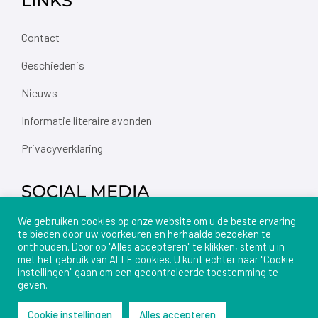
LINKS
Contact
Geschiedenis
Nieuws
Informatie literaire avonden
Privacyverklaring
SOCIAL MEDIA
We gebruiken cookies op onze website om u de beste ervaring
te bieden door uw voorkeuren en herhaalde bezoeken te
onthouden. Door op "Alles accepteren" te klikken, stemt u in
met het gebruik van ALLE cookies. U kunt echter naar "Cookie
instellingen" gaan om een gecontroleerde toestemming te
geven.
© Literair Café Helmond | Mede mogelijk gemaakt door
Cookie instellingen
Alles accepteren
J. Ottenheijm.com